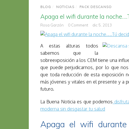
BLOG
/
NOTICIAS
/
PACK DESCANSO
Apaga el wifi durante la noche…
Rosa Garzón
0 Comment
dic 5, 2013
A estas alturas todos
sabemos que la
sobreexposición a los CEM tiene una infl
que puede perjudicarnos, por lo que nos
que toda reducción de esta exposición 
más jóvenes y vitales en el presente y a p
futuro.
La Buena Noticia es que podemos
disfruta
moderna sin desgastar tu salud
Apaga el wifi durante