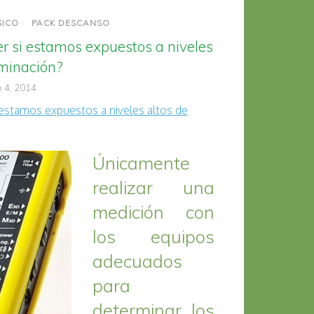
SICO
/
PACK DESCANSO
r si estamos expuestos a niveles
aminación?
b 4, 2014
Únicamente
realizar una
medición con
los equipos
adecuados
para
determinar los