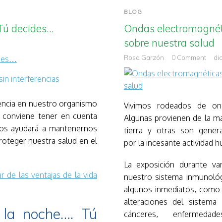
BLOG
.Tú decides…
Ondas electromagnéti
sobre nuestra salud
Rosa Garzón
0 Comment
di
uencia en nuestro organismo
Vivimos rodeados de on
 conviene tener en cuenta
Algunas provienen de la m
nos ayudará a mantenernos
tierra y otras son gener
roteger nuestra salud en el
por la incesante actividad 
La exposición durante var
r de las ventajas de la vida
nuestro sistema inmunológ
algunos inmediatos, como 
alteraciones del sistema
 la noche…. Tú
cánceres, enfermeda