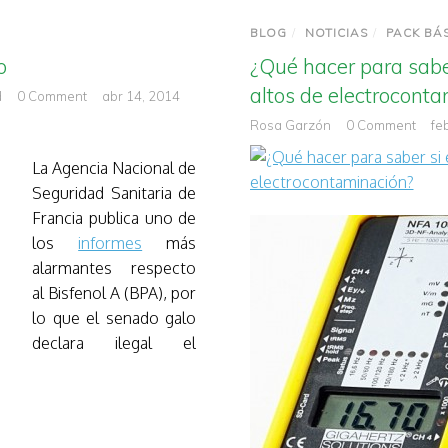
BLOG
/
NOTICIAS
/
PACK BÁ
o
¿Qué hacer para sabe
altos de electrocont
d
0 Comment
abr 14, 2014
Rosa Garzón
0 Comment
fe
La Agencia Nacional de
Seguridad Sanitaria de
Francia publica uno de
los
informes
más
alarmantes respecto
al Bisfenol A (BPA), por
lo que el senado galo
declara ilegal el