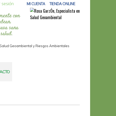
r sesión
MI CUENTA
TIENDA ONLINE
mente con
odean.
casa sana
 salud.
n Salud Geoambiental y Riesgos Ambientales
ACTO