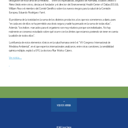
divulgación de esta rama de la medicina . Entre los especialistas, llegados de Alemania, Estados Unidos o
Reino Unido entre otros, destaca el fundador y el director del Environmental Health Center of Dallas.(EE.UU),
William Rea o el miembro del Comité Científico sobre los nuevos riesgos para la salud de la Comisión
Europea, Eduardo Rodríguez Farré.
El problema de la toxicidad es la suma de los distintos productos a los que nos sometemos a diario, pues
“en cada uno de ellos se ha permitido una dosis segura y nadie ha pensado en la suma de todas ellas”.
Además “los índices marcados para el organismo son muy relativos porque son individuales. No hay
realmente un consenso estudiado sobre qué ocurre con los límites que estamos poniendo sin tener en cuenta
la adición de todos ellos”.
La influencia de estos elementos tóxicos en la salud humana centró el “VII Congreso Internacional de
Medicina Ambiental”, en el que expertos internacionales analizaron, entre otras cuestiones, la sensibilidad
química múltiple, explicó a EFE, la doctora Pilar Muñoz Calero.
Ver noticia…
VOLVER ARRIBA
© Mi Casa Sana