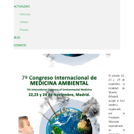
ACTUALIDAD
Noticias
Vídeos
Prensa
BLOG
CONTACTO
El pasado 22,
23 y 24 de
noviembre, la
localidad de
Brunete
(Madrid)
acogió el foro
científico
organizado
por la
Fundación
Alborada
especializada
en el