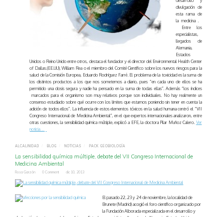
desarrollo y
divulgación de
esta rama de
la medicina .
Entre los
especialistas,
llegados de
Alemania,
Estados
Unidos o Reino Unido entre otros, destaca el fundador y el director del Environmental Health Center
of Dallas.(EE.UU), William Rea o el miembro del Comité Científico sobre los nuevos riesgos para la
salud de la Comisión Europea, Eduardo Rodríguez Farré. El problema de la toxicidad es la suma de
los distintos productos a los que nos sometemos a diario, pues “en cada uno de ellos se ha
permitido una dosis segura y nadie ha pensado en la suma de todas ellas”. Además “los índices
marcados para el organismo son muy relativos porque son individuales. No hay realmente un
consenso estudiado sobre qué ocurre con los límites que estamos poniendo sin tener en cuenta la
adición de todos ellos”. La influencia de estos elementos tóxicos en la salud humana centró el “VII
Congreso Internacional de Medicina Ambiental”, en el que expertos internacionales analizaron, entre
otras cuestiones, la sensibilidad química múltiple, explicó a EFE, la doctora Pilar Muñoz Calero.
Ver
noticia…
ALCALINIDAD
/
BLOG
/
NOTICIAS
/
PACK GEOBIOLOGÍA
La sensibilidad química múltiple, debate del VII Congreso Internacional de
Medicina Ambiental
Rosa Garzón
0 Comment
dic 10, 2013
El pasado 22, 23 y 24 de noviembre, la localidad de
Brunete (Madrid) acogió el foro científico organizado por
la Fundación Alborada especializada en el desarrollo y