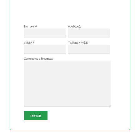
Nombre:**
Apellido(s):
eMail:**
Teléfono / Móvil:
Comentarios o Preguntas: