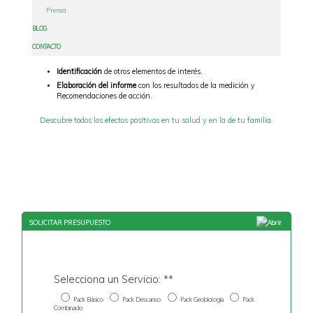
Descripción del Servicio:
Prensa
Visita presencial
a tu domicilio o lugar de trabajo.
BLOG
Identificación
de las radiaciones naturales que afectan a tu
domicilio.
CONTACTO
Medición
de los campos magnéticos en tu entorno.
Identificación
de otros elementos de interés.
Elaboración del informe
con los resultados de la medición y
Recomendaciones de acción.
Descubre todos los efectos positivos en tu salud y en la de tu familia.
SOLICITAR PRESUPUESTO
Abrir
Selecciona un Servicio: **
Pack Básico
Pack Descanso
Pack Geobiología
Pack
Combinado